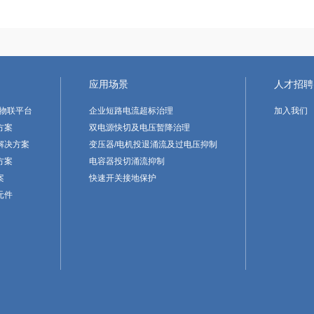
应用场景
人才招聘
云物联平台
企业短路电流超标治理
加入我们
方案
双电源快切及电压暂降治理
解决方案
变压器/电机投退涌流及过电压抑制
方案
电容器投切涌流抑制
案
快速开关接地保护
元件